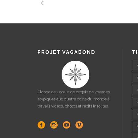
PROJET VAGABOND
T
Plongez au cœur de projets de voyages
atypiques aux quatre coins du monde à
travers vidéos, photos et récits insolites.