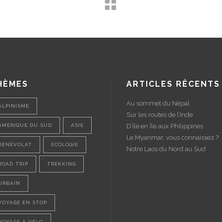
HÈMES
ARTICLES RÉCENTS
Au sommet du Népal
ALPINISME
Sur les routes de l’Inde
AMÉRIQUE DU SUD
ASIE
D’île en île aux Philippines
Le Myanmar, vous connaissez ?
BÉNÉVOLAT
ECOLOGIE
Notre Laos du Nord au Sud
ROAD TRIP
TREKKING
URBAIN
VOYAGE EN STOP
VOYAGE À VÉLO