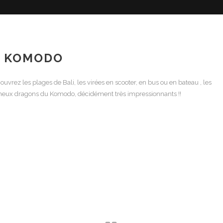
 À KOMODO
ouvrez les plages de Bali, les virées en scooter, en bus ou en bateau , les
 fameux dragons du Komodo, décidément très impressionnants !!