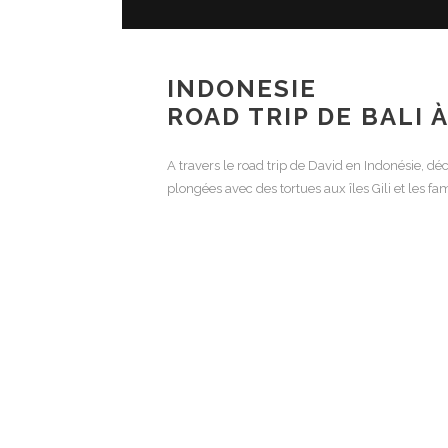
INDONESIE
ROAD TRIP DE BALI
A travers le road trip de David en Indonésie, déc
plongées avec des tortues aux îles Gili et les