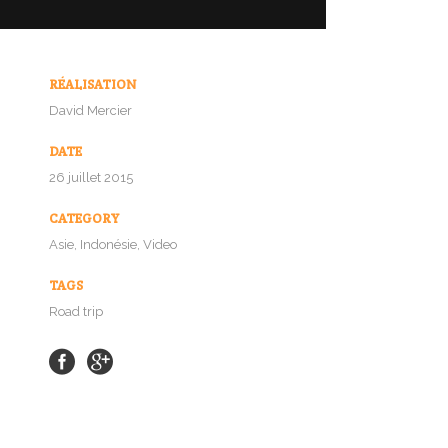
RÉALISATION
David Mercier
DATE
26 juillet 2015
CATEGORY
Asie, Indonésie, Video
TAGS
Road trip