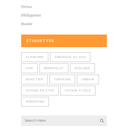
Perou
Philippines
Russie
ÉTIQUETTES
ALPINISME
AMÉRIQUE DU SUD
ASIE
BÉNÉVOLAT
ECOLOGIE
ROAD TRIP
TREKKING
URBAIN
VOYAGE EN STOP
VOYAGE À VÉLO
WWOOFING