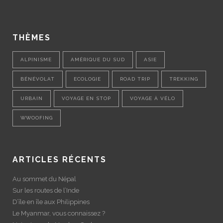
THÈMES
ALPINISME
AMÉRIQUE DU SUD
ASIE
BÉNÉVOLAT
ECOLOGIE
ROAD TRIP
TREKKING
URBAIN
VOYAGE EN STOP
VOYAGE À VÉLO
WWOOFING
ARTICLES RÉCENTS
Au sommet du Népal
Sur les routes de l’Inde
D’île en île aux Philippines
Le Myanmar, vous connaissez ?