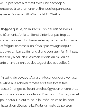
e un petit café alternatif avec une déco top où
e consacrée à se promener et lire tous les panneaux
garde c’est écrit STOP là !! », PECTOPAΗ =
1h45 de queue, on l’aurait su, on n’aurait pas venu,
e bâtiment… Ah la la. Bon à l’intérieur pas trop de
 et à mesure qu’on traverse les appartements royaux.
est fatigué, comme si on n’avait pas voyagé depuis
ouvre un bar au fin fond d’une cour qui n’en finit pas,
es et il y a peu de rues mais en fait, au milieu de
fois il n’y a rien que des tags et des poubelles à
h surfing
du voyage : Alina et Alexander, qui vivent sur
 Alina a les cheveux roses et rit très fort et très
 assez étranges et ils ont un chat égyptien encore plus
nt un nombre incalculable d’heure sur l’ordi à jouer et
our nous. Il pleut toute la journée, on va se balader
r hasard, on découvre La Perla, un resto de poisson