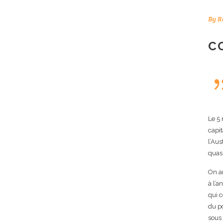
By
R
C
Le 5 
capit
l’Aus
quas
On ar
à l’a
qui 
du po
sous 