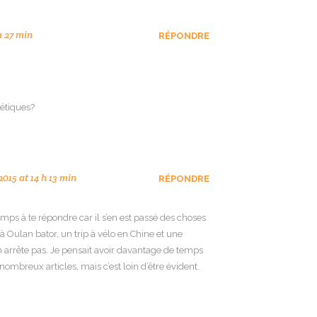
h 27 min
RÉPONDRE
iétiques?
2015 at 14 h 13 min
RÉPONDRE
mps à te répondre car il s’en est passé des choses
 à Oulan bator, un trip à vélo en Chine et une
 arrête pas. Je pensait avoir davantage de temps
ombreux articles, mais c’est loin d’être évident.