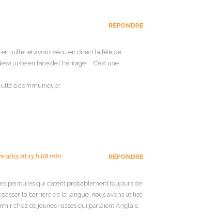
RÉPONDRE
en juillet et avons vécu en direct la fête de
va juste en face de l’héritage …. C’est une
ficulté a communiquer.
 2015 at 13 h 08 min
RÉPONDRE
 les peintures qui datent probablement toujours de
passer la barrière de la langue, nous avons utilisé
mir chez de jeunes russes qui parlaient Anglais.