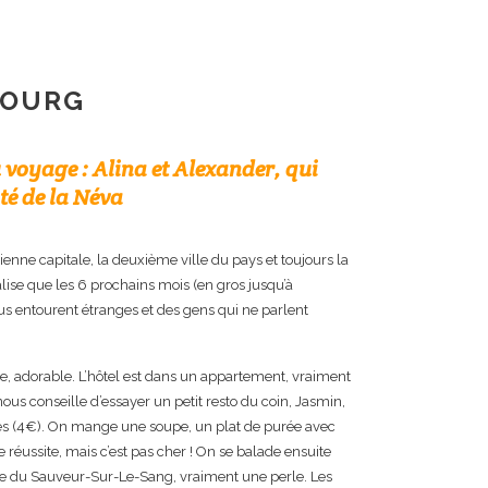
BOURG
 voyage : Alina et Alexander, qui
ôté de la Néva
ienne capitale, la deuxième ville du pays et toujours la
lise que les 6 prochains mois (en gros jusqu’à
us entourent étranges et des gens qui ne parlent
lle, adorable. L’hôtel est dans un appartement, vraiment
nous conseille d’essayer un petit resto du coin, Jasmin,
s (4€). On mange une soupe, un plat de purée avec
 réussite, mais c’est pas cher ! On se balade ensuite
drale du Sauveur-Sur-Le-Sang, vraiment une perle. Les