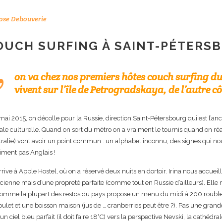
ose Debouverie
OUCH SURFING À SAINT-PÉTERS
on va chez nos premiers hôtes
couch surfing
du
vivent sur l’île de Petrogradskaya, de l’autre c
mai 2015, on décolle pour la Russie, direction Saint-Pétersbourg qui est l’anc
ale culturelle. Quand on sort du métro on a vraiment le tournis quand on réa
tralie) vont avoir un point commun : un alphabet inconnu, des signes qui no
iment pas Anglais !
rive à Apple Hostel, où on a réservé deux nuits en dortoir. Irina nous accuei
ncienne mais d’une propreté parfaite (comme tout en Russie d’ailleurs). Elle 
comme la plupart des restos du pays propose un menu du midi à 200 rouble
ulet et une boisson maison (jus de … cranberries peut être ?). Pas une grande
un ciel bleu parfait (il doit faire 18°C) vers la perspective Nevski, la cathé