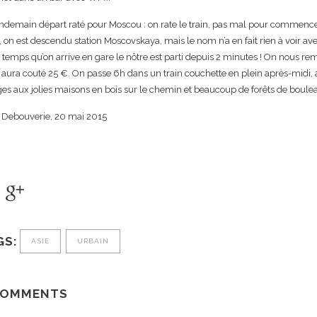
ndemain départ raté pour Moscou : on rate le train, pas mal pour commencer 
 on est descendu station Moscovskaya, mais le nom n’a en fait rien à voir av
le temps qu’on arrive en gare le nôtre est parti depuis 2 minutes ! On nous re
aura couté 25 €. On passe 6h dans un train couchette en plein après-midi, a
ges aux jolies maisons en bois sur le chemin et beaucoup de forêts de boule
 Debouverie, 20 mai 2015
GS:
ASIE
URBAIN
COMMENTS