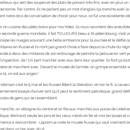
illeux qui sert des soupes et des plats de poisson très fins, avec en plus u
rsonne. Par contre, ils ne parlent pas un mot d’anglais (ça tranche avec l
sant notre dico de conversation de choisir pour nous, ce fut une excellente idé
ir on cuisine des pâtes bolos pour nos hôtes, ils nous racontent des anecdotes
e seconde guerre mondiale, il fait TOUJOURS beau à St-pétersbourg, c’est un
issipe les nuages assurant une belle ambiance pour la journée et le défilé qu
litaires en Russie et ils n’ont pas grand chose à faire depuis la chute du ré
ndé à deux des militaires de son entourage de peindre la pelouse en vert po
 l’inspection, da ! On part marcher avec eux dans leur quartier. Ils font ça tou
ière et marchent avec. Devant le musée de l’armée, on grimpe ensemble sur 
s là, on est aux anges !
ndemain c’est le 9 mai et les Russes fêtent la libération, et non le 8, à cause 
rnement essaye d’aviver tant qu’il peut le sentiment patriotique, grand défil
foules de gens qui se rassemblent.
imanche, on s’éloigne du centre et on file aux marchés aux puces de Udelnay
tique, Bertrand zieute les pins et les vieux robots en fer et moi les tasses et cui
ence à s’encombrer… L’aprem je visite le musée Russe qui vaut vraiment le
net dans un bar avec Wi-fi.