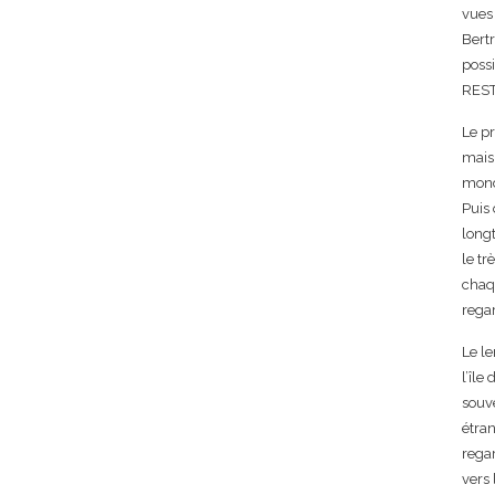
vues 
Bertr
possi
REST
Le pr
mais 
mond
Puis 
longt
le tr
chaqu
regar
Le l
l’île
souve
étran
regar
vers 