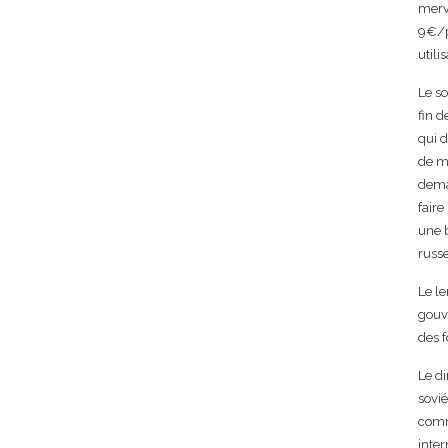
merve
9€/pe
utili
Le so
fin d
qui d
de mi
dema
faire
une b
russe
Le le
gouve
des 
Le d
sovié
comm
inter