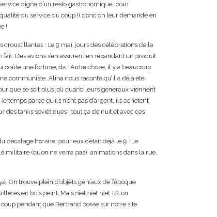
n service digne d’un resto gastronomique, pour
a qualité du service du coup !) donc on leur demande en
e !
 croustillantes : Le 9 mai, jours des célébrations de la
 fait. Des avions s’en assurent en répandant un produit
i coûte une fortune, da ! Autre chose, il y a beaucoup
gime communiste. Alina nous raconte qu’il a déjà été
ur que se soit plus joli quand leurs généraux viennent
t le temps parce qu’ils n’ont pas d’argent, ils achètent
des tanks soviétiques ; tout ça de nuit et avec ces
du décalage horaire, pour eux c’était déjà le 9 ! Le
é militaire (qu’on ne verra pas), animations dans la rue,
a. On trouve plein d’objets géniaux de l’époque
llères en bois peint. Mais niet niet niet ! Si on
 coup pendant que Bertrand bosse sur notre site