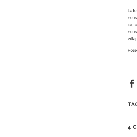
Le le
nous,
ici, 
nous 
villa
Rose
TA
4 