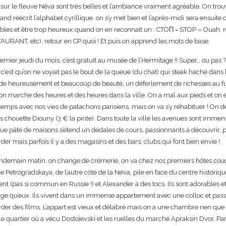
sur le fleuve Néva sont très belles et l’ambiance vraiment agréable. On trouv
and réécrit l’alphabet cyrillique, on s’y met bien et l’après-midi sera ensuit
bles et être trop heureux quand on en reconnait un : CTOΠ = STOP « Ouah, re
AURANT, etc), retour en CP quoi ! Et puis on apprend les mots de base.
emier jeudi du mois, c’est gratuit au musée de l’Hermitage !! Super… ou pas ? 
c’est qu’on ne voyait pas le bout de la queue (du chat) qui steak haché dans l
e heureusement et beaucoup de beauté, un déferlement de richesses au fur
on marche des heures et des heures dans la ville. On a mal aux pieds et on 
emps avec nos vies de patachons parisiens, mais on va s’y réhabituer ! On déc
ès chouette Diouny (3 € la pinte). Dans toute la ville les avenues sont immens
e pâté de maisons s’étend un dédales de cours, passionnants à découvrir, par
der mais parfois il y a des magasins et des bars, clubs qui font bien envie !
endemain matin, on change de crémerie, on va chez nos premiers hôtes
couc
 de Petrogradskaya, de l’autre côté de la Néva, pile en face du centre historique.
nt (pas si commun en Russie !) et Alexander à des tocs. Ils sont adorables et
ge qu’eux. Ils vivent dans un immense appartement avec une colloc et passe
der des films. L’appart est vieux et délabré mais on a une chambre rien que p
le quartier où a vécu Dostoïevski et les ruelles du marché Apraksin Dvor. Pa