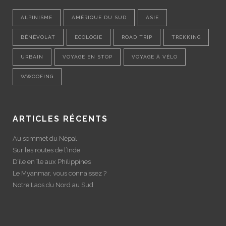
ALPINISME
AMÉRIQUE DU SUD
ASIE
BÉNÉVOLAT
ECOLOGIE
ROAD TRIP
TREKKING
URBAIN
VOYAGE EN STOP
VOYAGE À VÉLO
WWOOFING
ARTICLES RÉCENTS
Au sommet du Népal
Sur les routes de l’Inde
D’île en île aux Philippines
Le Myanmar, vous connaissez ?
Notre Laos du Nord au Sud